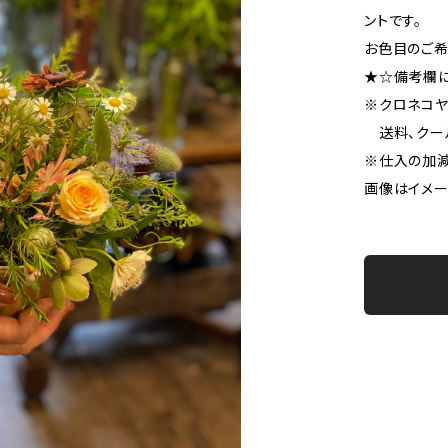
ントです。
お色目のご希
★☆備考欄
※クロネコヤ
送料、クール
※仕入の加減
画像はイメー