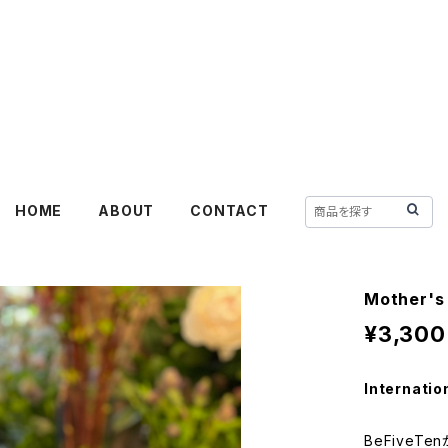
befiveten
HOME
ABOUT
CONTACT
Mother
¥3,300
Internatio
BeFive